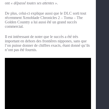
ont
« dépassé toutes ses attentes »
.
De plus, celui-ci explique aussi que le DLC sorti tout
récemment Xenoblade Chronicles 2 – Torna – The
Golden Country a lui aussi été un grand succès
commercial.
Il est intéressant de noter que le succès a été très
important en dehors des frontières nippones, sans que
l’on puisse donner de chiffres exacts, étant donné qu’ils
n’ont pas été fournis.