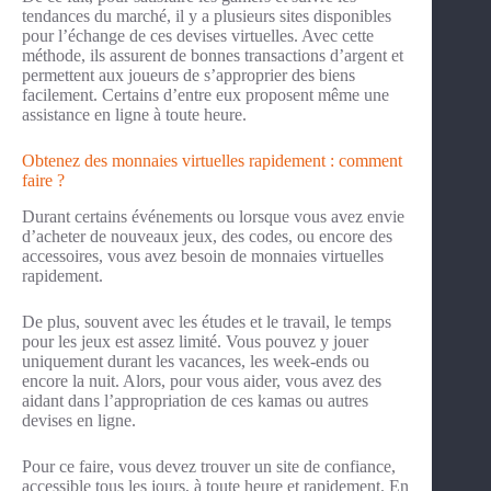
tendances du marché, il y a plusieurs sites disponibles
pour l’échange de ces devises virtuelles. Avec cette
méthode, ils assurent de bonnes transactions d’argent et
permettent aux joueurs de s’approprier des biens
facilement. Certains d’entre eux proposent même une
assistance en ligne à toute heure.
Obtenez des monnaies virtuelles rapidement : comment
faire ?
Durant certains événements ou lorsque vous avez envie
d’acheter de nouveaux jeux, des codes, ou encore des
accessoires, vous avez besoin de monnaies virtuelles
rapidement.
De plus, souvent avec les études et le travail, le temps
pour les jeux est assez limité. Vous pouvez y jouer
uniquement durant les vacances, les week-ends ou
encore la nuit. Alors, pour vous aider, vous avez des
aidant dans l’appropriation de ces kamas ou autres
devises en ligne.
Pour ce faire, vous devez trouver un site de confiance,
accessible tous les jours, à toute heure et rapidement. En