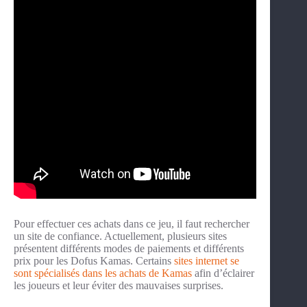
Pour effectuer ces achats dans ce jeu, il faut rechercher
un site de confiance. Actuellement, plusieurs sites
présentent différents modes de paiements et différents
prix pour les Dofus Kamas. Certains
sites internet se
sont spécialisés dans les achats de Kamas
afin d’éclairer
les joueurs et leur éviter des mauvaises surprises.