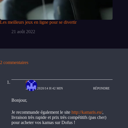
Les meilleurs jeux en ligne pour se divertir
21 août 2022
2 commentaires
Chris
24 MAI 2020/14 H 42 MIN
RÉPONDRE
Bonjour,
Je recommande également le site
http://kamaris.eu/
,
livraison très rapide et prix très compétitifs (pas cher)
pour acheter vos kamas sur Dofus !