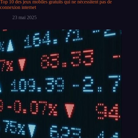
Top 10 des jeux mobiles gratuits qui ne nécessitent pas de
connexion internet
23 mai 2025