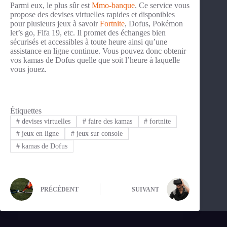
Parmi eux, le plus sûr est
Mmo-banque
. Ce service vous
propose des devises virtuelles rapides et disponibles
pour plusieurs jeux à savoir
Fortnite
, Dofus, Pokémon
let’s go, Fifa 19, etc. Il promet des échanges bien
sécurisés et accessibles à toute heure ainsi qu’une
assistance en ligne continue. Vous pouvez donc obtenir
vos kamas de Dofus quelle que soit l’heure à laquelle
vous jouez.
Étiquettes
#
devises virtuelles
#
faire des kamas
#
fortnite
#
jeux en ligne
#
jeux sur console
#
kamas de Dofus
PRÉCÉDENT
SUIVANT