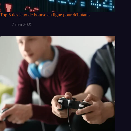
Top 5 des jeux de bourse en ligne pour débutants​
7 mai 2025