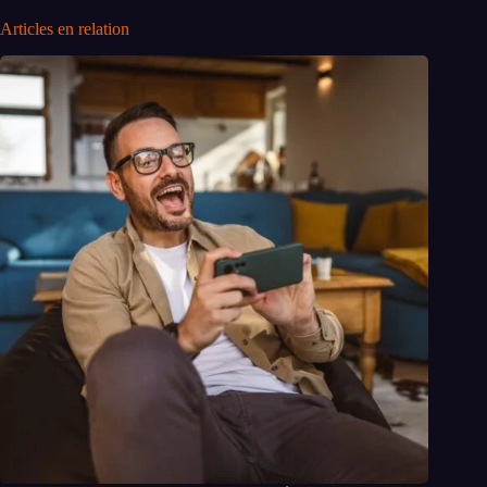
Articles en relation