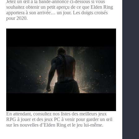
Jetez un œil à la bande-annonce ci-dessous si vous
souhaitez obtenir un petit aperçu de ce que Elden Ring
apportera à son arrivée… un jour. Les doigts croisés
pour 2020.
En attendant, consultez nos listes des meilleurs jeux
RPG à jouer et des jeux PC à venir pour garder un œil
sur les nouvelles d’Elden Ring et le jeu lui-même.