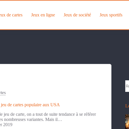
eux de cartes
Jeux en ligne
Jeux de société
Jeux sportifs
R
rtes
jeu de cartes populaire aux USA
Le
 jeu de carte, on a tout de suite tendance à se référer
ses nombreuses variantes. Mais il…
er 2019