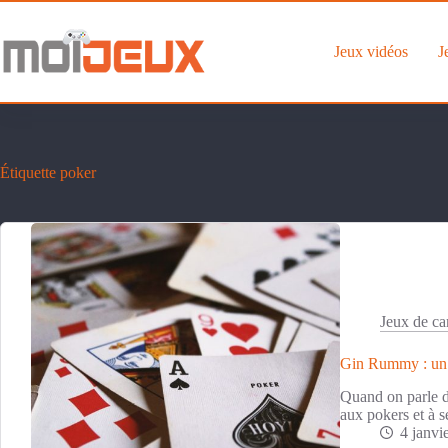
Passer
au
contenu
Jeux vidéos
J
Étiquette
poker
Jeux de ca
Gin Rummy : un 
Quand on parle de
aux pokers et à 
4 janvi