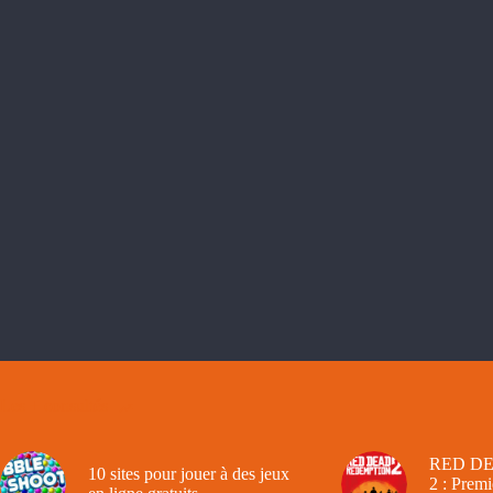
Les + consultés
RED D
10 sites pour jouer à des jeux
2 : Premi