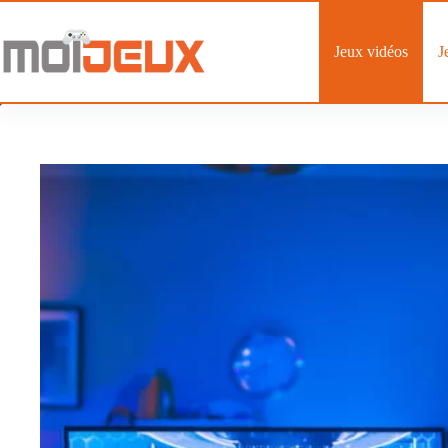
Passer
au
contenu
Jeux vidéos
J