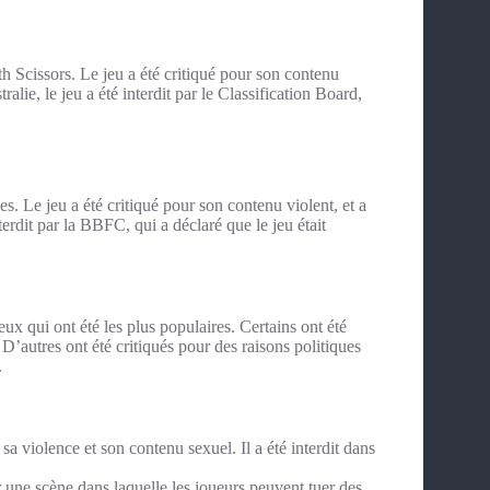
h Scissors. Le jeu a été critiqué pour son contenu
alie, le jeu a été interdit par le Classification Board,
. Le jeu a été critiqué pour son contenu violent, et a
erdit par la BBFC, qui a déclaré que le jeu était
eux qui ont été les plus populaires. Certains ont été
 D’autres ont été critiqués pour des raisons politiques
.
a violence et son contenu sexuel. Il a été interdit dans
 une scène dans laquelle les joueurs peuvent tuer des