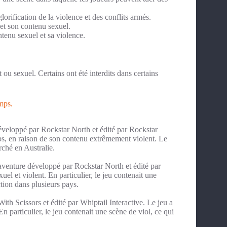
orification de la violence et des conflits armés.
 et son contenu sexuel.
tenu sexuel et sa violence.
 ou sexuel. Certains ont été interdits dans certains
emps.
éveloppé par Rockstar North et édité par Rockstar
mps, en raison de son contenu extrêmement violent. Le
rché en Australie.
aventure développé par Rockstar North et édité par
el et violent. En particulier, le jeu contenait une
tion dans plusieurs pays.
th Scissors et édité par Whiptail Interactive. Le jeu a
n particulier, le jeu contenait une scène de viol, ce qui