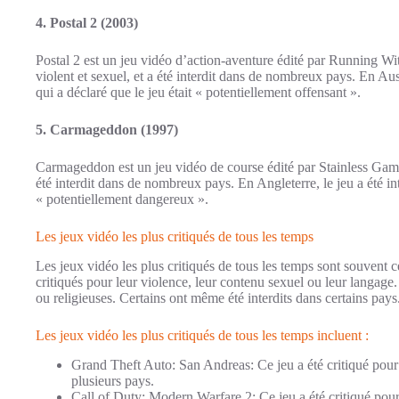
4. Postal 2 (2003)
Postal 2 est un jeu vidéo d’action-aventure édité par Running Wit
violent et sexuel, et a été interdit dans de nombreux pays. En Austr
qui a déclaré que le jeu était « potentiellement offensant ».
5. Carmageddon (1997)
Carmageddon est un jeu vidéo de course édité par Stainless Games
été interdit dans de nombreux pays. En Angleterre, le jeu a été int
« potentiellement dangereux ».
Les jeux vidéo les plus critiqués de tous les temps
Les jeux vidéo les plus critiqués de tous les temps sont souvent c
critiqués pour leur violence, leur contenu sexuel ou leur langage.
ou religieuses. Certains ont même été interdits dans certains pays
Les jeux vidéo les plus critiqués de tous les temps incluent :
Grand Theft Auto: San Andreas: Ce jeu a été critiqué pour s
plusieurs pays.
Call of Duty: Modern Warfare 2: Ce jeu a été critiqué pour