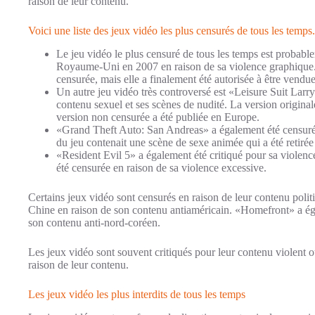
raison de leur contenu.
Voici une liste des jeux vidéo les plus censurés de tous les temps.
Le jeu vidéo le plus censuré de tous les temps est probabl
Royaume-Uni en 2007 en raison de sa violence graphique. 
censurée, mais elle a finalement été autorisée à être vendu
Un autre jeu vidéo très controversé est «Leisure Suit Lar
contenu sexuel et ses scènes de nudité. La version origina
version non censurée a été publiée en Europe.
«Grand Theft Auto: San Andreas» a également été censuré 
du jeu contenait une scène de sexe animée qui a été retirée
«Resident Evil 5» a également été critiqué pour sa violenc
été censurée en raison de sa violence excessive.
Certains jeux vidéo sont censurés en raison de leur contenu poli
Chine en raison de son contenu antiaméricain. «Homefront» a ég
son contenu anti-nord-coréen.
Les jeux vidéo sont souvent critiqués pour leur contenu violent 
raison de leur contenu.
Les jeux vidéo les plus interdits de tous les temps