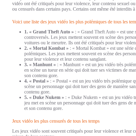
vidéo ont été critiqués pour leur violence, leur contenu sexuel o
ou censurés dans certains pays. Certains ont même été interdits à 
Voici une liste des jeux vidéo les plus polémiques de tous les tem
1. « Grand Theft Auto »
: « Grand Theft Auto » est une sé
controversés. Les jeux mettent souvent en scène des pers
voitures ou le meurtre. Ils ont été critiqués pour leur viole
2. « Mortal Kombat »
: « Mortal Kombat » est une série d
polémiques. Les jeux mettent souvent en scène des personnag
pour leur violence et leur contenu sanglant.
3. « Manhunt »
: « Manhunt » est un jeu vidéo très polémi
en scène un tueur en série qui doit tuer ses victimes de man
son contenu gore.
4. « Postal »
: « Postal » est un jeu vidéo très polémique qu
scène un personnage qui doit tuer des gens de manière sangl
contenu gore.
5. « Duke Nukem »
: « Duke Nukem » est un jeu vidéo trè
jeu met en scène un personnage qui doit tuer des gens de m
et son contenu gore.
Jeux vidéo les plus censurés de tous les temps
Les jeux vidéo sont souvent critiqués pour leur violence et leur