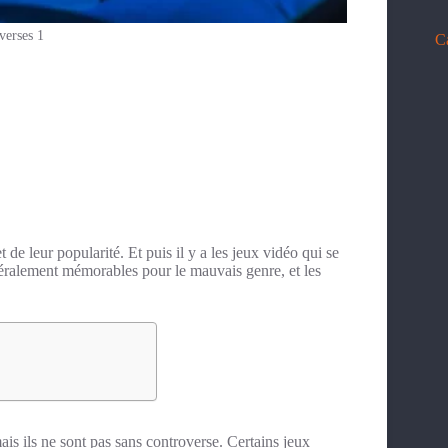
verses 1
C
t de leur popularité. Et puis il y a les jeux vidéo qui se
néralement mémorables pour le mauvais genre, et les
ais ils ne sont pas sans controverse. Certains jeux