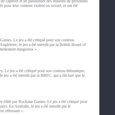
 de captiver et de passionner des millions de personnes
és pour leur contenu violent ou sexuel, et ont été
 Games. Le jeu a été critiqué pour son contenu
ngleterre, le jeu a été interdit par la British Board of
ntiellement dangereux ».
s. Le jeu a été critiqué pour son contenu thématique,
e jeu a été interdit par la BBFC, qui a déclaré que le
e édité par Rockstar Games. Le jeu a été critiqué pour
ys. En Australie, le jeu a été interdit par le
ent offensant ».