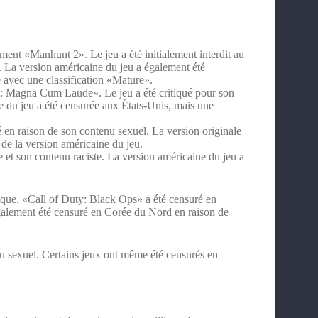
ement «Manhunt 2». Le jeu a été initialement interdit au
La version américaine du jeu a également été
e avec une classification «Mature».
ry: Magna Cum Laude». Le jeu a été critiqué pour son
le du jeu a été censurée aux États-Unis, mais une
en raison de son contenu sexuel. La version originale
 de la version américaine du jeu.
e et son contenu raciste. La version américaine du jeu a
tique. «Call of Duty: Black Ops» a été censuré en
alement été censuré en Corée du Nord en raison de
ou sexuel. Certains jeux ont même été censurés en