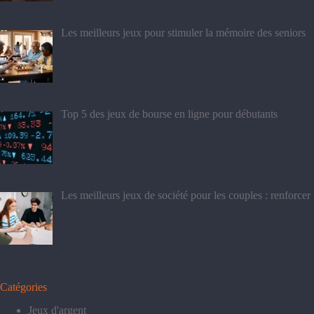
Les meilleurs jeux pour stimuler la mémoire des seniors
Top 5 des jeux de bourse en ligne pour débutants​
Les meilleurs jeux de société pour les couples : renforcer
Catégories
Jeux d'argent