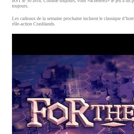
BST le 30 avril. Comme toujours, vous «achèterez» le jeu à un pri
toujours.
Les cadeaux de la semaine prochaine incluent le classique d’ho
rôle-action Crashlands.