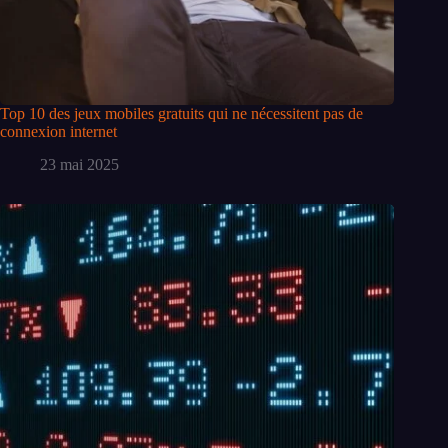
Top 10 des jeux mobiles gratuits qui ne nécessitent pas de
connexion internet
23 mai 2025