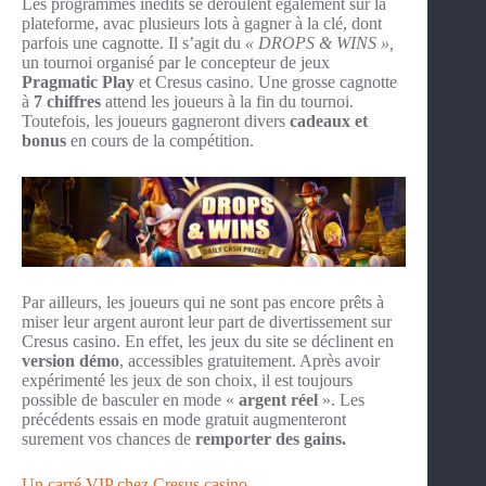
Les programmes inédits se déroulent également sur la
plateforme, avac plusieurs lots à gagner à la clé, dont
parfois une cagnotte. Il s’agit du
« DROPS & WINS »,
un tournoi organisé par le concepteur de jeux
Pragmatic Play
et Cresus casino. Une grosse cagnotte
à
7 chiffres
attend les joueurs à la fin du tournoi.
Toutefois, les joueurs gagneront divers
cadeaux et
bonus
en cours de la compétition.
Par ailleurs, les joueurs qui ne sont pas encore prêts à
miser leur argent auront leur part de divertissement sur
Cresus casino. En effet, les jeux du site se déclinent en
version démo
, accessibles gratuitement. Après avoir
expérimenté les jeux de son choix, il est toujours
possible de basculer en mode «
argent réel
». Les
précédents essais en mode gratuit augmenteront
surement vos chances de
remporter des gains.
Un carré VIP chez Cresus casino