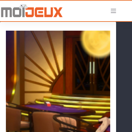
Passer
au
contenu