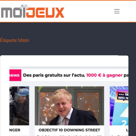
Passer
au
contenu
Étiquette
bfmtv